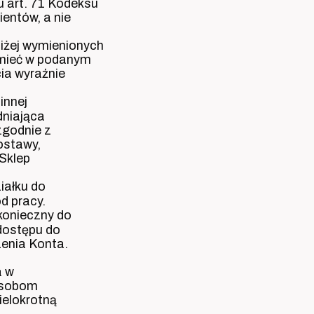
 art. 71 Kodeksu
entów, a nie
niżej wymienionych
zumieć w podanym
cia wyraźnie
innej
dniająca
zgodnie z
ostawy,
Sklep
iałku do
d pracy.
konieczny do
 dostępu do
zenia Konta.
a w
 osobom
ielokrotną