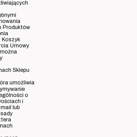
liwiających
ębnymi
umowania
h Produktów
enia
. Koszyk
arcia Umowy
a można
y
mach Sklepu
óra umożliwia
rzymywanie
ególności o
ościach i
mail lub
asady
ttera
amach