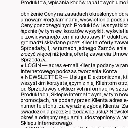
Produktów, wpisania kodów rabatowych umoż
obniżenie Ceny na zasadach określonych odr
umowami/regulaminami, wyświetlenia pods
Ceny poszczególnych Produktów i wszystkic
łącznie (w tym ew. kosztów wysyłki), wyświetl
przewidywanego terminu dostawy Produktów
gromadzi składane przez Klienta oferty zaw
Sprzedaży, tj. w ramach jednego Zamówieni
złożyć więcej niż jedną ofertę zawarcia Umow
Sprzedaży.
● LOGIN — adres e-mail Klienta podany w ra
Internetowego podczas tworzenia Konta.
● NEWSLETTER — Usługa Elektroniczna, kt
wszystkim korzystającym z niej Klientom ot
od Sprzedawcy cyklicznych informacji w szcz
Produktach, Sklepie Internetowym, w tym now
promocjach, na podany przez Klienta adres e-
numer telefonu, za wyraźną zgodą Klienta. Z
świadczenia przez Sprzedawcę usług Newsle
określa odrębny regulamin udostępniony w r
Sklepu Internetowego.