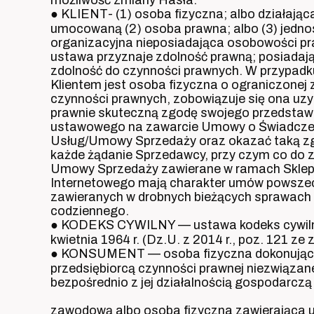
● KLIENT- (1) osoba fizyczna; albo działając
umocowaną (2) osoba prawna; albo (3) jedno
organizacyjna nieposiadająca osobowości pra
ustawa przyznaje zdolność prawną; posiadaj
zdolność do czynności prawnych. W przypadk
Klientem jest osoba fizyczna o ograniczonej 
czynności prawnych, zobowiązuje się ona uz
prawnie skuteczną zgodę swojego przedstawi
ustawowego na zawarcie Umowy o Świadcze
Usług/Umowy Sprzedaży oraz okazać taką z
każde żądanie Sprzedawcy, przy czym co do 
Umowy Sprzedaży zawierane w ramach Skle
Internetowego mają charakter umów powsze
zawieranych w drobnych bieżących sprawach 
codziennego.
● KODEKS CYWILNY — ustawa kodeks cywilny
kwietnia 1964 r. (Dz.U. z 2014 r., poz. 121 ze 
● KONSUMENT — osoba fizyczna dokonując
przedsiębiorcą czynności prawnej niezwiązan
bezpośrednio z jej działalnością gospodarczą 
zawodową albo osoba fizyczna zawierająca