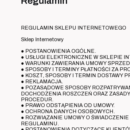
Regulamin
REGULAMIN SKLEPU INTERNETOWEGO
Sklep Internetowy
● POSTANOWIENIA OGÓLNE.
● USŁUGI ELEKTRONICZNE W SKLEPIE 
● WARUNKI ZAWIERANIA UMOWY SPRZED
● SPOSOBY I TERMINY PŁATNOŚCI ZA PR
● KOSZT, SPOSOBY I TERMIN DOSTAWY 
● REKLAMACJA.
● POZASĄDOWE SPOSOBY ROZPATRYWANI
DOCHODZENIA ROSZCZEŃ ORAZ ZASADY
PROCEDUR.
● PRAWO ODSTĄPIENIA OD UMOWY.
● OCHRONA DANYCH OSOBOWYCH.
● ROZWIĄZANIE UMOWY O ŚWIADCZENIE
REGULAMINU.
● POSTANOWIENIA DOTYCZĄCE KLIENT