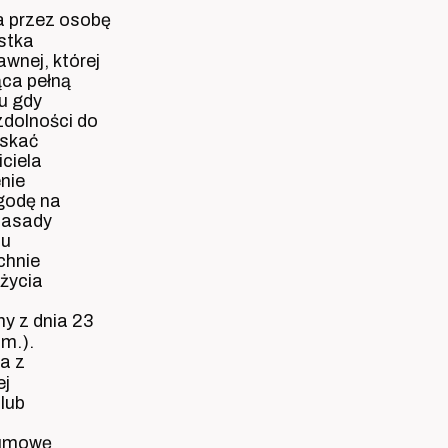
a przez osobę
stka
wnej, której
ąca pełną
u gdy
zdolności do
yskać
ciela
nie
godę na
zasady
pu
chnie
życia
 z dnia 23
zm.).
a z
ej
lub
 umowę