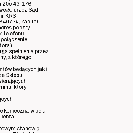
ka 20c 43-176
wego przez Sąd
nr KRS:
40734, kapitał
adres poczty
r telefonu
 połączenie
tora).
ga spełnienia przez
ny, z którego
ntów będących jak i
ze Sklepu
wierających
minu, który
dących
e konieczna w celu
lienta
netowym stanowią