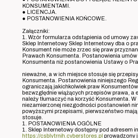
KONSUMENTAMI.
● LICENCJA.
● POSTANOWIENIA KOŃCOWE.
Załączniki:
1. Wzór formularza odstąpienia od umowy zaw
Sklep Internetowy Sklep Internetowy dba o 
Konsument nie może zrzec się praw przyzna
Prawach Konsumenta. Postanowienia umów m
Konsumenta niż postanowienia Ustawy o P
nieważne, a w ich miejsce stosuje się przepi
Konsumenta. Postanowienia niniejszego Regul
ograniczają jakichkolwiek praw Konsumentów
bezwzględnie wiążących przepisów prawa, a 
należy tłumaczyć na korzyść Konsumenta. W 
niezamierzonej niezgodności postanowień ni
powyższymi przepisami, pierwszeństwo mają t
stosuje.
1. POSTANOWIENIA OGÓLNE
1. Sklep Internetowy dostępny pod adresem 
https://csblytrnih.cyberstores.pl
prowadzony j