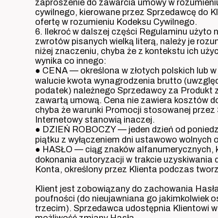
zaproszenie do zawarcia umowy w rozumieniu
cywilnego, kierowane przez Sprzedawcę do Kli
ofertę w rozumieniu Kodeksu Cywilnego.
6. Ilekroć w dalszej części Regulaminu użyto 
zwrotów pisanych wielką literą, należy je ro
niżej znaczeniu, chyba że z kontekstu ich uży
wynika co innego:
● CENA — określona w złotych polskich lub w 
walucie kwota wynagrodzenia brutto (uwzglę
podatek) należnego Sprzedawcy za Produkt 
zawartą umową. Cena nie zawiera kosztów d
chyba że warunki Promocji stosowanej przez 
Internetowy stanowią inaczej.
● DZIEŃ ROBOCZY — jeden dzień od poniedz
piątku z wyłączeniem dni ustawowo wolnych o
● HASŁO — ciąg znaków alfanumerycznych, 
dokonania autoryzacji w trakcie uzyskiwania
Konta, określony przez Klienta podczas twor
Klient jest zobowiązany do zachowania Hasł
poufności (do nieujawniana go jakimkolwiek
trzecim). Sprzedawca udostępnia Klientowi w
możliwość zmiany Hasła.