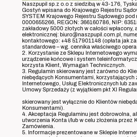
Naszpupil sp.z o.o z siedzibą w 43-176, Tys
Gostyń wpisana do Krajowego Rejestru Sądo
SYSTEM Krajowego Rejestru Sądowego pod 
0000655266, REGON: 366160786, NIP: 63518
zakładowy 5000 złotych w całości wpłacony, 
elektronicznej: biuro@naszpupil.com.pl, nume
kontaktowego: +48 517901148 (opłata jak za
standardowe – wg. cennika właściwego opera
2. Korzystanie ze Sklepu Internetowego wyma
urządzenie końcowe i system teleinformatycz
korzysta Klient, Wymagań Technicznych.
3. Regulamin skierowany jest zarówno do Klie
niebędących Konsumentami, korzystających 
Internetowego, Usług Elektronicznych lub za
Umowy Sprzedaży (z wyjątkiem pkt XI Regula
skierowany jest wyłącznie do Klientów niebę
Konsumentami).
4. Akceptacja Regulaminu jest dobrowolna, al
utworzenia Konta i/lub w celu złożenia przez K
Zamówienia.
5. Informacje prezentowane w Sklepie Inter