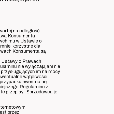
artej na odległość
prawa Konsumenta.
nych mu w Ustawie o
niej korzystne dla
rawach Konsumenta są
sy Ustawy o Prawach
aminu nie wyłączają ani nie
 przysługujących im na mocy
ewentualne wątpliwości
przypadku ewentualnej
niejszego Regulaminu z
e przepisy i Sprzedawca je
internetowym
est przez