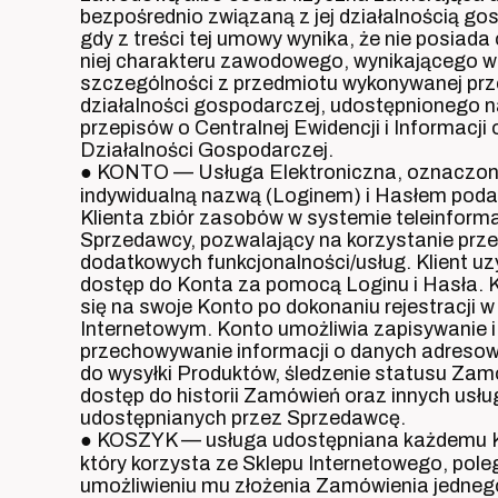
bezpośrednio związaną z jej działalnością go
gdy z treści tej umowy wynika, że nie posiada
niej charakteru zawodowego, wynikającego w
szczególności z przedmiotu wykonywanej prz
działalności gospodarczej, udostępnionego 
przepisów o Centralnej Ewidencji i Informacji 
Działalności Gospodarczej.
● KONTO — Usługa Elektroniczna, oznaczo
indywidualną nazwą (Loginem) i Hasłem pod
Klienta zbiór zasobów w systemie teleinfor
Sprzedawcy, pozwalający na korzystanie prze
dodatkowych funkcjonalności/usług. Klient uz
dostęp do Konta za pomocą Loginu i Hasła. Kl
się na swoje Konto po dokonaniu rejestracji w
Internetowym. Konto umożliwia zapisywanie i
przechowywanie informacji o danych adresow
do wysyłki Produktów, śledzenie statusu Zam
dostęp do historii Zamówień oraz innych usłu
udostępnianych przez Sprzedawcę.
● KOSZYK — usługa udostępniana każdemu K
który korzysta ze Sklepu Internetowego, pole
umożliwieniu mu złożenia Zamówienia jednego 