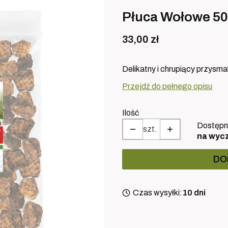
Płuca Wołowe 50
Cena
33,00 zł
Delikatny i chrupiący przysma
Przejdź do pełnego opisu
Ilość
Dostępn
szt.
na wyc
DO
Czas wysyłki:
10 dni