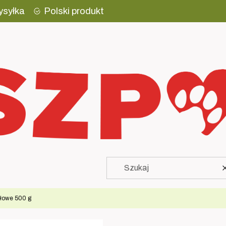
ysyłka
Polski produkt
łowe 500 g