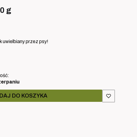
0 g
k uwielbiany przez psy!
ość:
zerpaniu
DAJ DO KOSZYKA