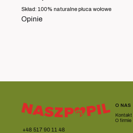
Skład: 100% naturalne płuca wołowe
Opinie
Linki
O NAS
Kontakt
O firmie
+48 517 90 11 48