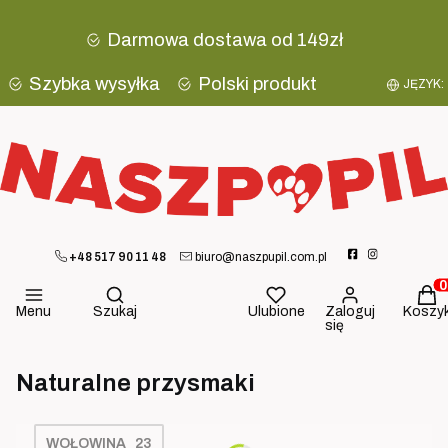
Darmowa dostawa od 149zł
Szybka wysyłka
Polski produkt
JĘZYK:
+48 517 90 11 48
biuro@naszpupil.com.pl
Otwórz wyszukiwarkę
Produ
Menu
Szukaj
Ulubione
Zaloguj
Koszy
się
Naturalne przysmaki
WOŁOWINA
23