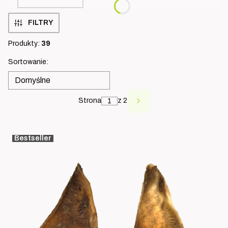
FILTRY
Produkty:
39
Lista produktów
Sortowanie:
Domyślne
Strona
z 2
NASTĘPNE PRODUKT
Bestseller