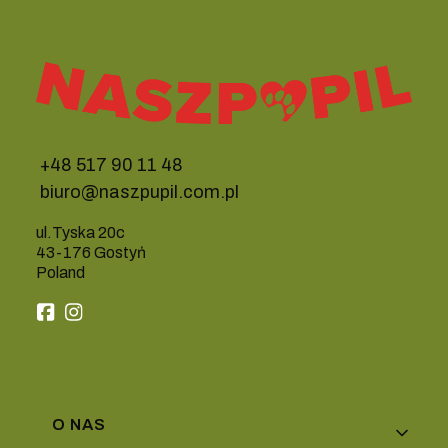
+48 517 90 11 48
biuro@naszpupil.com.pl
ul.Tyska 20c
43-176 Gostyń
Poland
Linki w stopce
O NAS