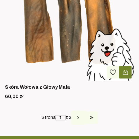
Skóra Wołowa z Głowy Mała
Cena
60,00 zł
Strona
z 2
PRZEJDŹ DO OSTA