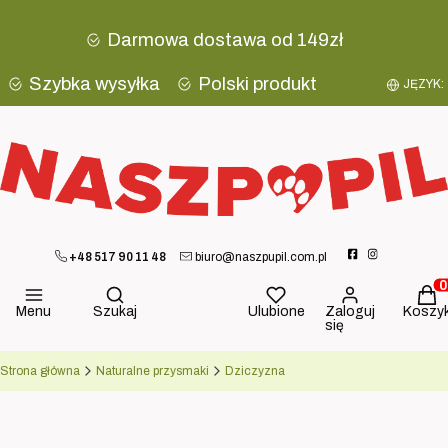
Darmowa dostawa od 149zł
Szybka wysyłka
Polski produkt
JĘZYK:
+48 517 90 11 48
biuro@naszpupil.com.pl
Otwórz wyszukiwarkę
Produ
Menu
Szukaj
Ulubione
Zaloguj
Koszy
się
Strona główna
Naturalne przysmaki
Dziczyzna