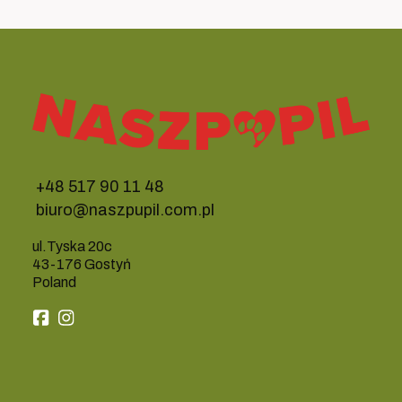
+48 517 90 11 48
biuro@naszpupil.com.pl
ul.Tyska 20c
43-176 Gostyń
Poland