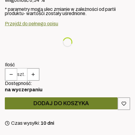
Wilgotność 6,34 %
* parametry mogą ulec zmianie w zależności od partii
produktu- wartości zostały uśrednione.
Przejdź do pełnego opisu
Wybierz wariant produktu:
Poszczególne warianty mogą różnić się ceną
Ilość
szt.
Dostępność:
na wyczerpaniu
DODAJ DO KOSZYKA
Czas wysyłki:
10 dni